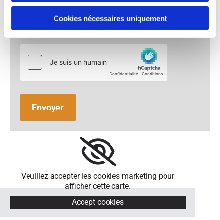
En soumettant ce formulaire, vous acceptez
que les données obtenues vous concernant
Cookies nécessaires uniquement
puissent être collectées et utilisées aux fins
indiquées ici * *
Veuillez accepter les cookies marketing pour
afficher cette carte.
Accept cookies