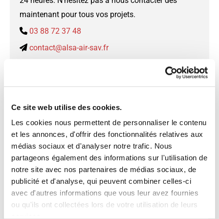
24 heures. N'hésitez pas à nous contacter dès
maintenant pour tous vos projets.
03 88 72 37 48

contact@alsa-air-sav.fr

68 rue de l'ours

67500 Haguenau
Lundi - Vendredi
08:00 - 12:00
Ce site web utilise des cookies.
Samedi - Dimanche
Fermé
Les cookies nous permettent de personnaliser le contenu
L’entreprise est fermée les jours fériés,
et les annonces, d'offrir des fonctionnalités relatives aux
ainsi que les ponts associés. Une
médias sociaux et d'analyser notre trafic. Nous
fermeture annuelle de 2 semaines en
partageons également des informations sur l'utilisation de
période estivale est également prévue
notre site avec nos partenaires de médias sociaux, de
publicité et d'analyse, qui peuvent combiner celles-ci
avec d'autres informations que vous leur avez fournies
Les bureaux sont fermés le mercredi après-midi.
ou qu'ils ont collectées lors de votre utilisation de leurs
Contact
services.