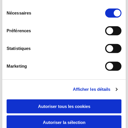
Sélection
Nécessaires
du
Nom et Prénom
consentement
Préférences
Téléphone*
Statistiques
Email*
Marketing
Message
Afficher les détails
Autoriser tous les cookies
Autoriser la sélection