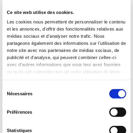
et entretenir vos installations, vous êtes tranquille, vous
Ce site web utilise des cookies.
avez la garantie que votre pompe à chaleur ou votre
Les cookies nous permettent de personnaliser le contenu
climatisation est au meilleur de sa forme grâce à notre
et les annonces, d'offrir des fonctionnalités relatives aux
intervention régulière.
médias sociaux et d'analyser notre trafic. Nous
partageons également des informations sur l'utilisation de
Contactez-nous
pour en savoir plus.
notre site avec nos partenaires de médias sociaux, de
publicité et d'analyse, qui peuvent combiner celles-ci
Demandez votre contrat d'entretien
avec d'autres informations que vous leur avez fournies
ou qu'ils ont collectées lors de votre utilisation de leurs
services.
Sélection
Toujours le meilleur service
Nécessaires
du
consentement
Nos collaborateurs répondent présents pour toutes vos
Préférences
questions techniques ou commerciales sur nos contrats
d’entretien avantageux. Que vous soyez un particulier ou
un professionnel, signez un contrat de maintenance avec
Statistiques